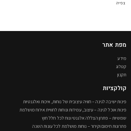
מאפשרים להפוך את חודשי הקיץ
צפייה
לחוויה נעימה יותר. החום הגבוה
והלחות הישראלית מחייבים חשיבה
על פתרונות שיבטיחו שהייה נוחה גם
בשעות הצהריים
מפת אתר
מידע
קטלוג
תקנון
קולקציות
פינות ישיבה לגינה – חוויה עיצובית של נוחות, איכות ואלגנטיות
פינות אוכל לגינה – עיצוב, עמידות ונוחות לחוויית אירוח מושלמת
שמשיות – פתרון הצללה אלגנטי ונוח לכל חלל חוץ
פתרונות חימום וקירור – נוחות מושלמת לכל עונות השנה