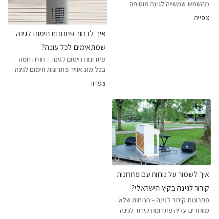
מהשמש שמשייה לגינה מוסיפה
שכבת נוחות אמיתית לכל מרחב
צפייה
חיצוני. היא מאפשרת ליהנות מהגינה
איך לבחור פתרונות חימום לגינה
גם בשעות החמות, תוך שמירה על
תחושת פתיחות ואור. שימוש
שמתאימים לכל עונה?
ב־שמשייה לגינה איכותית מונע
פתרונות חימום לגינה – חוויה חמה
בכל מזג אוויר פתרונות חימום לגינה
מאפשרים ליהנות מהמרחב החיצוני
צפייה
גם בעונות הקרות. הם יוצרים תחושת
חמימות נעימה ומוסיפים אווירה
מזמינה לאירוח, לארוחות או לשעות
מנוחה בחוץ
איך לשמור על נוחות עם פתרונות
קירור לגינה בקיץ הישראלי?
פתרונות קירור לגינה – הנוחות שלא
מוותרים עליה פתרונות קירור לגינה