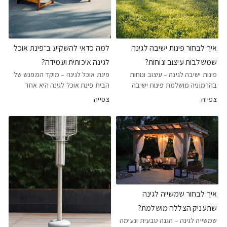
איך לבחור פינות ישיבה לגינה
למה כדאי להשקיע ב־פינת אוכל
שמשלבות עיצוב ונוחות?
לגינה איכותית ועמידה?
פינות ישיבה לגינה – עיצוב ונוחות
פינת אוכל לגינה – מוקד המפגש של
בהרמוניה מושלמת פינות ישיבה
הבית פינת אוכל לגינה היא אחד
לגינה מייצרות את האיזון המדויק בין
הפריטים המרכזיים במרחב החיצוני
צפייה
צפייה
סגנון יוקרתי לחוויית ישיבה אמיתית.
של כל בית. היא יוצרת מקום נעים
בעידן שבו חצרות ומרפסות הפכו
למפגש יומיומי, לארוחות ולרגעים
לחללים פעילים, המראה של מערכות
רגועים בשמש. הוספת פינת אוכל
הישיבה קו
לגינה בבית שאן מע
איך לבחור שמשייה לגינה
שתעניק הצללה מושלמת?
שמשייה לגינה – הגנה טבעית ונעימה